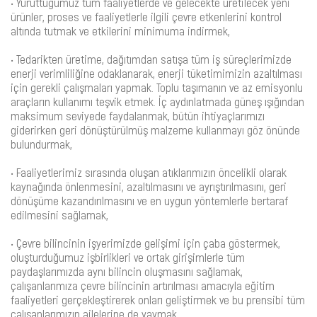
• Yürüttüğümüz tüm faaliyetlerde ve gelecekte üretilecek yeni
ürünler, proses ve faaliyetlerle ilgili çevre etkenlerini kontrol
altında tutmak ve etkilerini minimuma indirmek,
• Tedarikten üretime, dağıtımdan satışa tüm iş süreçlerimizde
enerji verimliliğine odaklanarak, enerji tüketimimizin azaltılması
için gerekli çalışmaları yapmak. Toplu taşımanın ve az emisyonlu
araçların kullanımı teşvik etmek. İç aydınlatmada güneş ışığından
maksimum seviyede faydalanmak, bütün ihtiyaçlarımızı
giderirken geri dönüştürülmüş malzeme kullanmayı göz önünde
bulundurmak,
• Faaliyetlerimiz sırasında oluşan atıklarımızın öncelikli olarak
kaynağında önlenmesini, azaltılmasını ve ayrıştırılmasını, geri
dönüşüme kazandırılmasını ve en uygun yöntemlerle bertaraf
edilmesini sağlamak,
• Çevre bilincinin işyerimizde gelişimi için çaba göstermek,
oluşturduğumuz işbirlikleri ve ortak girişimlerle tüm
paydaşlarımızda aynı bilincin oluşmasını sağlamak,
çalışanlarımıza çevre bilincinin artırılması amacıyla eğitim
faaliyetleri gerçekleştirerek onları geliştirmek ve bu prensibi tüm
çalışanlarımızın ailelerine de yaymak,